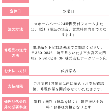
定休日
水曜日
当ホームページ24時間受付フォームまた
注文方法
は、電話（電話の場合、営業時間内までとな
ります）
修理品を下記郵送先までご郵送ください。
修理品の送付
〒330-0846 埼玉県さいたま市大宮区大門
方法
町2ｰ5 S&Kビル 3F 株式会社アークゾーン宛
お支払い方法
銀行振込
ご注文後3営業日以内に振込（お支払確認
支払期限
後、修理作業を開始させていただきます）
修理品代金以
送料：無料（離島を除く） 銀行振込手数
外の必要料金
料：お客様負担となります