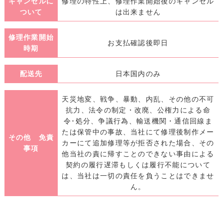
キャンセルに
修理の特性上、修理作業開始後のキャンセル
ついて
は出来ません
修理作業開始
お支払確認後即日
時期
配送先
日本国内のみ
天災地変、戦争、暴動、内乱、その他の不可
抗力、法令の制定・改廃、公権力による命
令･処分、争議行為、輸送機関・通信回線ま
たは保管中の事故、当社にて修理後制作メー
その他 免責
カーにて追加修理等が拒否された場合、その
事項
他当社の責に帰すことのできない事由による
契約の履行遅滞もしくは履行不能について
は、当社は一切の責任を負うことはできませ
ん。