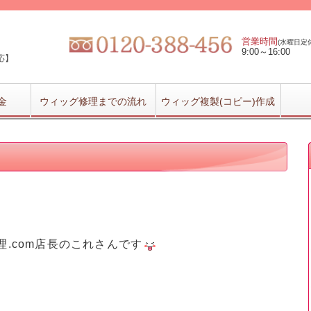
営業時間
(水曜日定休
9:00～16:00
応】
金
ウィッグ修理までの流れ
ウィッグ複製(コピー)作成
理.com店長のこれさんです